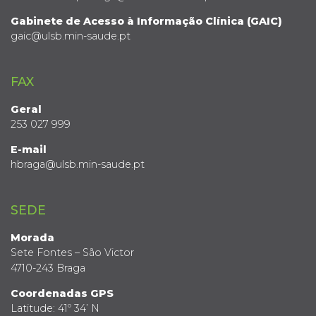
Gabinete de Acesso à Informação Clínica (GAIC)
gaic@ulsb.min-saude.pt
FAX
Geral
253 027 999
E-mail
hbraga@ulsb.min-saude.pt
SEDE
Morada
Sete Fontes – São Victor
4710-243 Braga
Coordenadas GPS
Latitude: 41º 34’ N