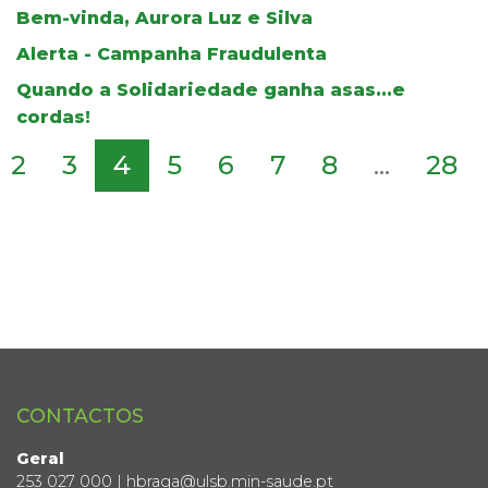
Bem-vinda, Aurora Luz e Silva
Alerta - Campanha Fraudulenta
Quando a Solidariedade ganha asas...e
cordas!
2
3
4
5
6
7
8
...
28
CONTACTOS
Geral
253 027 000 | hbraga@ulsb.min-saude.pt