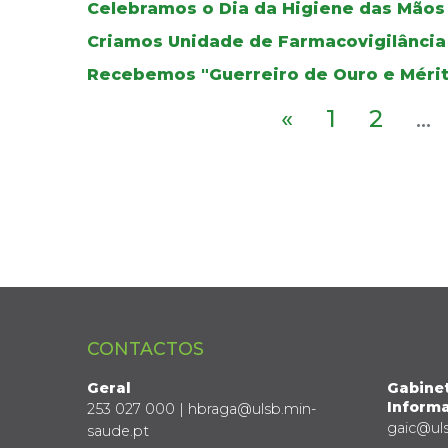
Celebramos o Dia da Higiene das Mãos
Criamos Unidade de Farmacovigilância
Recebemos "Guerreiro de Ouro e Méri
«
1
2
...
CONTACTOS
Geral
Gabine
Informa
253 027 000 | hbraga@ulsb.min-
gaic@ul
saude.pt