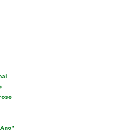
nal
o
rose
 Ano"