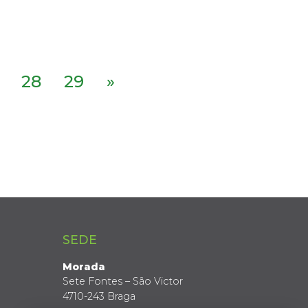
28
29
»
SEDE
Morada
Sete Fontes – São Victor
4710-243 Braga