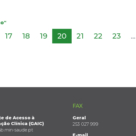
to"
17
18
19
20
21
22
23
...
FAX
te de Acesso à
Geral
ção Clínica (GAIC)
253 027 999
sb.min-saude.pt
E-mail