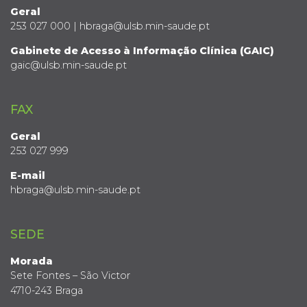
Geral
253 027 000 | hbraga@ulsb.min-saude.pt
Gabinete de Acesso à Informação Clínica (GAIC)
gaic@ulsb.min-saude.pt
FAX
Geral
253 027 999
E-mail
hbraga@ulsb.min-saude.pt
SEDE
Morada
Sete Fontes – São Victor
4710-243 Braga