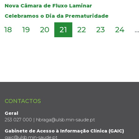
Nova Câmara de Fluxo Laminar
Celebramos o Dia da Prematuridade
18
19
20
21
22
23
24
..
CONTACTOS
Geral
253 027 000 | hbraga@ulsb.min-saude.pt
Gabinete de Acesso à Informação Clínica (GAIC)
gaic@ulsb.min-saude.pt