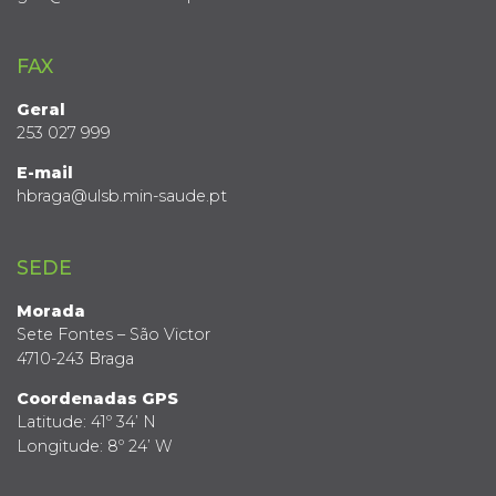
FAX
Geral
253 027 999
E-mail
hbraga@ulsb.min-saude.pt
SEDE
Morada
Sete Fontes – São Victor
4710-243 Braga
Coordenadas GPS
Latitude: 41º 34’ N
Longitude: 8º 24’ W