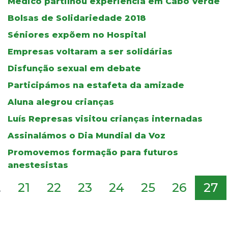
Médico partilhou experiência em Cabo Verde
Bolsas de Solidariedade 2018
Séniores expõem no Hospital
Empresas voltaram a ser solidárias
Disfunção sexual em debate
Participámos na estafeta da amizade
Aluna alegrou crianças
Luís Represas visitou crianças internadas
Assinalámos o Dia Mundial da Voz
Promovemos formação para futuros
anestesistas
.
21
22
23
24
25
26
27