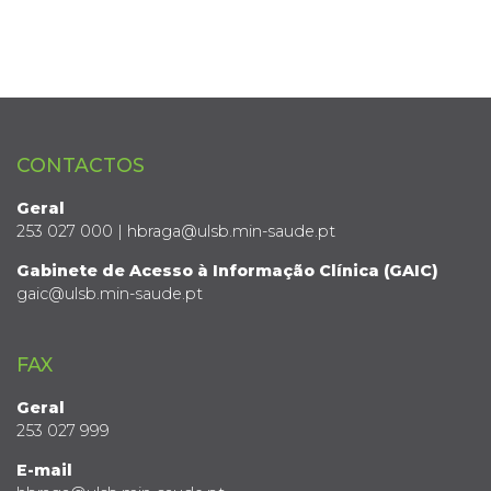
CONTACTOS
Geral
253 027 000 | hbraga@ulsb.min-saude.pt
Gabinete de Acesso à Informação Clínica (GAIC)
gaic@ulsb.min-saude.pt
FAX
Geral
253 027 999
E-mail