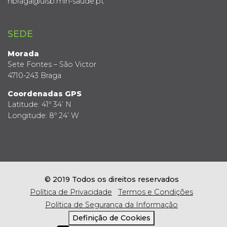
hbraga@ulsb.min-saude.pt
SEDE
Morada
Sete Fontes – São Victor
4710-243 Braga
Coordenadas GPS
Latitude: 41º 34’ N
Longitude: 8º 24’ W
© 2019 Todos os direitos reservados
Política de Privacidade
Termos e Condições
Política de Segurança da Informação
Definição de Cookies