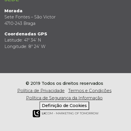
Morada
Sete Fontes – São Victor
4710-243 Braga
Coordenadas GPS
Latitude: 41º 34’ N
Longitude: 8º 24’ W
© 2019 Todos os direitos reservados
Política de Privacidade
Termos e Condições
Política de Segurança da Informação
Definição de Cookies
LK
COM - MARKETING OF TOMORROW