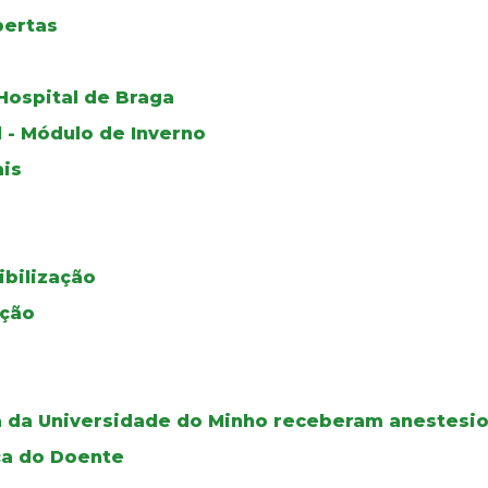
bertas
Hospital de Braga
 - Módulo de Inverno
is
bilização
ação
a da Universidade do Minho receberam anestesio
ça do Doente