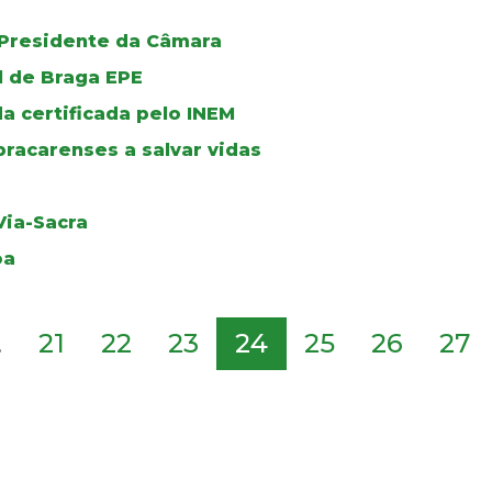
 Presidente da Câmara
l de Braga EPE
 certificada pelo INEM
bracarenses a salvar vidas
ia-Sacra
oa
.
21
22
23
24
25
26
27