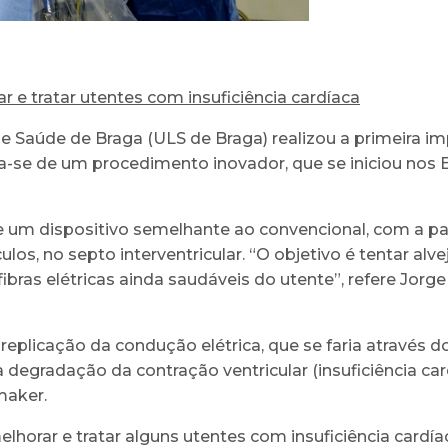
 e tratar utentes com insuficiência cardíaca
de Saúde de Braga (ULS de Braga) realizou a primeira 
ta-se de um procedimento inovador, que se iniciou nos E
um dispositivo semelhante ao convencional, com a par
os, no septo interventricular. “O objetivo é tentar alvej
ibras elétricas ainda saudáveis do utente”, refere Jorg
 a replicação da condução elétrica, que se faria através 
 degradação da contração ventricular (insuficiência ca
maker.
elhorar e tratar alguns utentes com insuficiência car