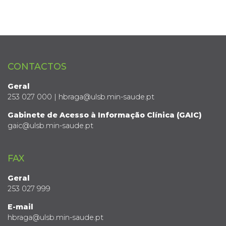
CONTACTOS
Geral
253 027 000 | hbraga@ulsb.min-saude.pt
Gabinete de Acesso à Informação Clínica (GAIC)
gaic@ulsb.min-saude.pt
FAX
Geral
253 027 999
E-mail
hbraga@ulsb.min-saude.pt