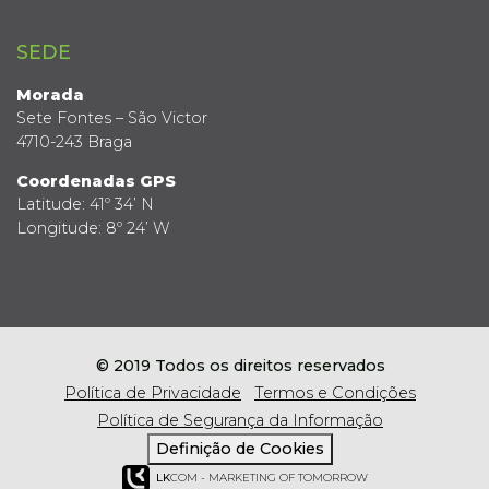
SEDE
Morada
Sete Fontes – São Victor
4710-243 Braga
Coordenadas GPS
Latitude: 41º 34’ N
Longitude: 8º 24’ W
© 2019 Todos os direitos reservados
Política de Privacidade
Termos e Condições
Política de Segurança da Informação
Definição de Cookies
LK
COM - MARKETING OF TOMORROW