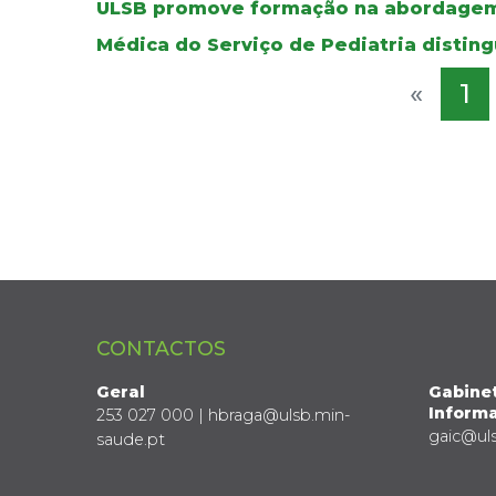
ULSB promove formação na abordagem
Médica do Serviço de Pediatria distin
«
1
CONTACTOS
Geral
Gabine
Informa
253 027 000 | hbraga@ulsb.min-
gaic@ul
saude.pt