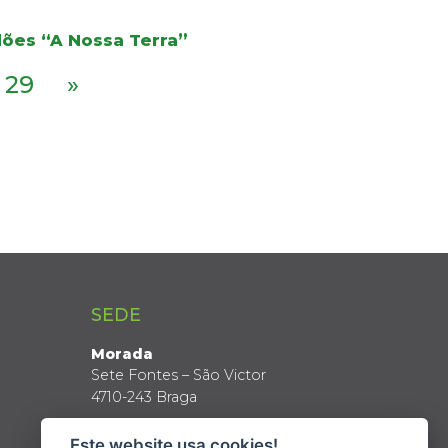
dões “A Nossa Terra”
29
»
SEDE
Morada
Sete Fontes – São Victor
4710-243 Braga
Coordenadas GPS
Este website usa cookies!