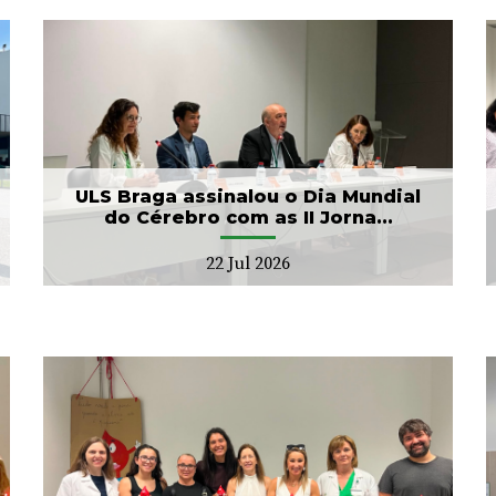
Arcebispo Primaz de
Braga realiza dádiva no
Banco de Sangue
21 Jul 2026
ULS Braga assinalou o Dia Mundial
do Cérebro com as II Jorna...
22 Jul 2026
ULS Braga conclui a
unificação das bases de
dados dos Cuidad...