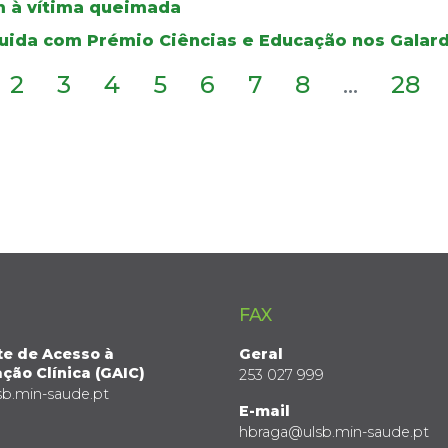
 à vítima queimada
guida com Prémio Ciências e Educação nos Galar
2
3
4
5
6
7
8
...
28
FAX
te de Acesso à
Geral
ção Clínica (GAIC)
253 027 999
sb.min-saude.pt
E-mail
hbraga@ulsb.min-saude.pt