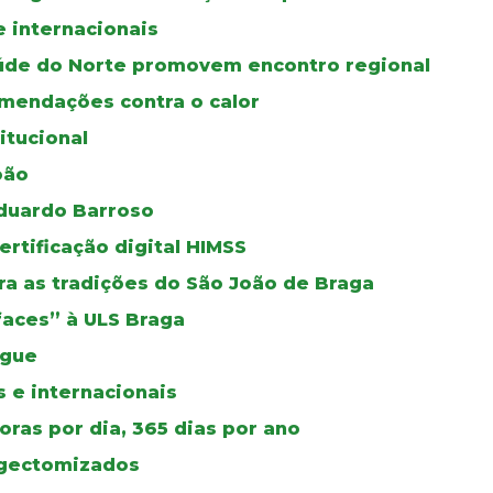
e internacionais
úde do Norte promovem encontro regional
mendações contra o calor
itucional
oão
duardo Barroso
certificação digital HIMSS
a as tradições do São João de Braga
faces” à ULS Braga
ngue
 e internacionais
ras por dia, 365 dias por ano
ingectomizados