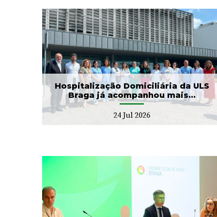
ULS Braga assinalou o Dia
aga
Mundial do Cérebro com
.
as II Jorna...
22 Jul 2026
Hospitalização Domiciliária da ULS
Braga já acompanhou mais...
24 Jul 2026
ga
Banco de Sangue recebe
ho
gesto solidário da SIGNA