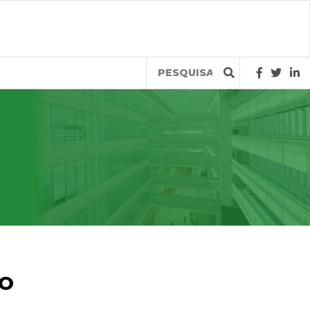
Query
TO