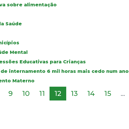
iva sobre alimentação
 da Saúde
icípios
aúde Mental
essões Educativas para Crianças
s de internamento 6 mil horas mais cedo num ano
ento Materno
9
10
11
12
13
14
15
...