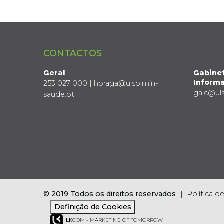
CONTACTOS
Geral
Gabine
Informa
253 027 000 | hbraga@ulsb.min-
gaic@ul
saude.pt
© 2019 Todos os direitos reservados
Política d
Definição de Cookies
LK
COM - MARKETING OF TOMORROW