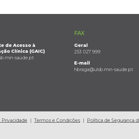
FAX
te de Acesso à
Geral
ção Clínica (GAIC)
253 027 999
sb.min-saude.pt
E-mail
hbraga@ulsb.min-saude.pt
e Privacidade
Termos e Condições
Política de Segurança 