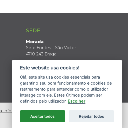
SEDE
Morada
Sete Fontes – São Victor
4710-243 Braga
Coordenadas GPS
Este website usa cookies!
Latitude: 41º 34’ N
Longitude: 8º 24’ W
Olá, este site usa cookies essenciais para
garantir o seu bom funcionamento e cookies de
rastreamento para entender como o utilizador
interage com ele. Estes últimos podem ser
definidos pelo utilizador.
Escolher
da Informação
Aceitar todos
Rejeitar todos