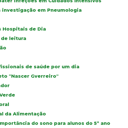
bater infeções em Cuidados Intensivos
a investigação em Pneumologia
 Hospitais de Dia
de leitura
ção
fissionais de saúde por um dia
eto "Nascer Gverreiro"
ador
 Verde
oral
al da Alimentação
mportância do sono para alunos do 5º ano