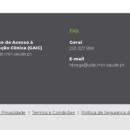
FAX
te de Acesso à
Geral
ção Clínica (GAIC)
253 027 999
sb.min-saude.pt
E-mail
hbraga@ulsb.min-saude.pt
e Privacidade
Termos e Condições
Política de Segurança 