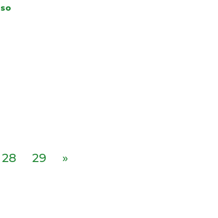
oso
28
29
»