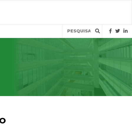
Query
TO