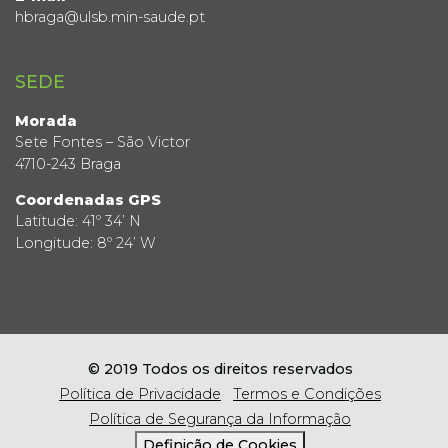
hbraga@ulsb.min-saude.pt
SEDE
Morada
Sete Fontes – São Victor
4710-243 Braga
Coordenadas GPS
Latitude: 41º 34’ N
Longitude: 8º 24’ W
© 2019 Todos os direitos reservados
Política de Privacidade
Termos e Condições
Política de Segurança da Informação
Definição de Cookies