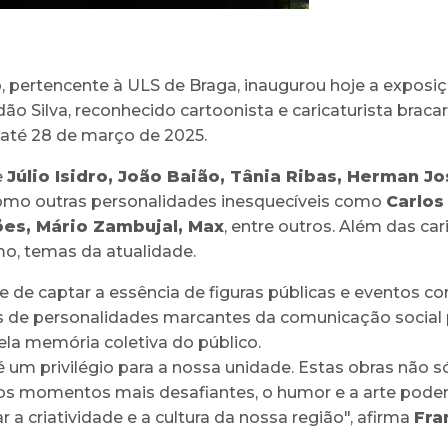
, pertencente à ULS de Braga, inaugurou hoje a exposi
dão Silva, reconhecido cartoonista e caricaturista brac
 até 28 de março de 2025.
e
Júlio Isidro, João Baião, Tânia Ribas, Herman J
omo outras personalidades inesquecíveis como
Carlos
ões, Mário Zambujal, Max
, entre outros. Além das car
mo, temas da atualidade.
 de captar a essência de figuras públicas e eventos 
uras de personalidades marcantes da comunicação soci
la memória coletiva do público.
 um privilégio para a nossa unidade. Estas obras não s
momentos mais desafiantes, o humor e a arte podem 
a criatividade e a cultura da nossa região", afirma
Fra