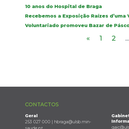
10 anos do Hospital de Braga
Recebemos a Exposição Raízes d’uma V
Voluntariado promoveu Bazar de Pásc
«
1
2
..
CONTACTOS
Geral
Gabine
Informa
253 027 000 | hbraga@ulsb.min-
gaic@ul
saude.pt