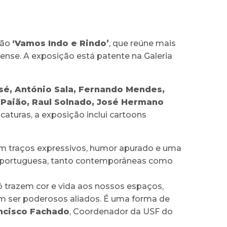
ção
‘Vamos Indo e Rindo’
, que reúne mais
arense. A exposição está patente na Galeria
osé, António Sala, Fernando Mendes,
 Paião, Raul Solnado, José Hermano
icaturas, a exposição inclui cartoons
com traços expressivos, humor apurado e uma
al portuguesa, tanto contemporâneas como
ó trazem cor e vida aos nossos espaços,
ser poderosos aliados. É uma forma de
ncisco Fachado
, Coordenador da USF do