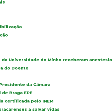
is
bilização
ação
a da Universidade do Minho receberam anestesio
ça do Doente
 Presidente da Câmara
l de Braga EPE
 certificada pelo INEM
bracarenses a salvar vidas