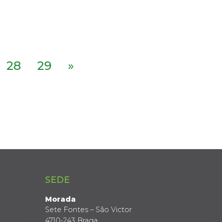
28
29
»
SEDE
Morada
Sete Fontes – São Victor
4710-243 Braga