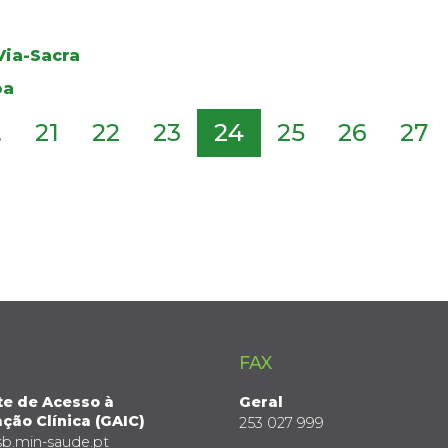
ia-Sacra
oa
.
21
22
23
24
25
26
27
FAX
te de Acesso à
Geral
ção Clínica (GAIC)
253 027 999
sb.min-saude.pt