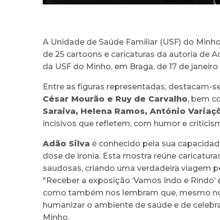
A Unidade de Saúde Familiar (USF) do Minho
de 25 cartoons e caricaturas da autoria de A
da USF do Minho, em Braga, de 17 de janeiro
Entre as figuras representadas, destacam-s
César Mourão e Ruy de Carvalho
, bem c
Saraiva, Helena Ramos, António Variaç
incisivos que refletem, com humor e criticis
Adão Silva
é conhecido pela sua capacidade
dose de ironia. Esta mostra reúne caricat
saudosas, criando uma verdadeira viagem pe
"Receber a exposição ‘Vamos Indo e Rindo’ é
como também nos lembram que, mesmo nos 
humanizar o ambiente de saúde e de celebrar 
Minho.