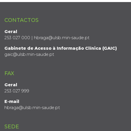
CONTACTOS
Geral
253 027 000 | hbraga@ulsb.min-saude.pt
Gabinete de Acesso à Informação Clínica (GAIC)
gaic@ulsb.min-saude.pt
FAX
Geral
253 027 999
E-mail
hbraga@ulsb.min-saude.pt
SEDE