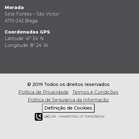
Morada
Sete Fontes – São Victor
4710-243 Braga
Coordenadas GPS
Latitude: 41º 34’ N
Longitude: 8º 24’ W
© 2019 Todos os direitos reservados
Política de Privacidade
Termos e Condições
Política de Segurança da Informação
Definição de Cookies
LK
COM - MARKETING OF TOMORROW