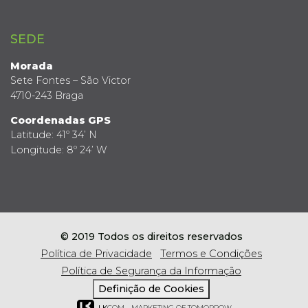
SEDE
Morada
Sete Fontes – São Victor
4710-243 Braga
Coordenadas GPS
Latitude: 41º 34’ N
Longitude: 8º 24’ W
© 2019 Todos os direitos reservados
Política de Privacidade
Termos e Condições
Política de Segurança da Informação
Definição de Cookies
LK
COM - MARKETING OF TOMORROW