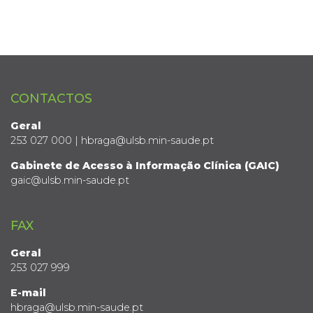
CONTACTOS
Geral
253 027 000 | hbraga@ulsb.min-saude.pt
Gabinete de Acesso à Informação Clínica (GAIC)
gaic@ulsb.min-saude.pt
FAX
Geral
253 027 999
E-mail
hbraga@ulsb.min-saude.pt