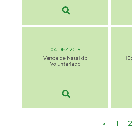
04 DEZ 2019
Venda de Natal do
I 
Voluntariado
«
1