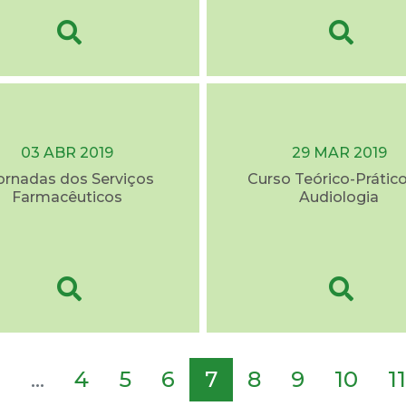
03 ABR 2019
29 MAR 2019
Jornadas dos Serviços
Curso Teórico-Prátic
Farmacêuticos
Audiologia
2
...
4
5
6
7
8
9
10
11