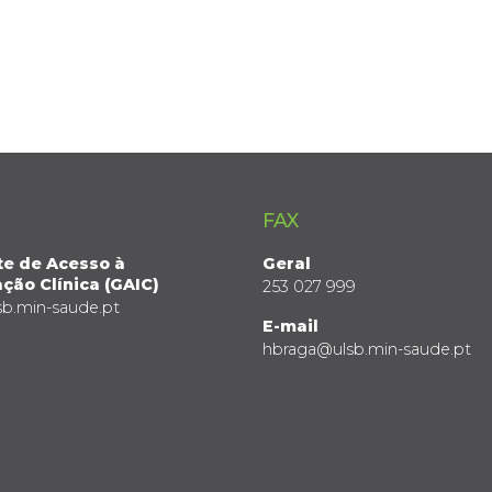
FAX
te de Acesso à
Geral
ção Clínica (GAIC)
253 027 999
sb.min-saude.pt
E-mail
hbraga@ulsb.min-saude.pt