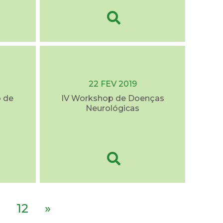
22 FEV 2019
o de
IV Workshop de Doenças
Neurológicas
12
»