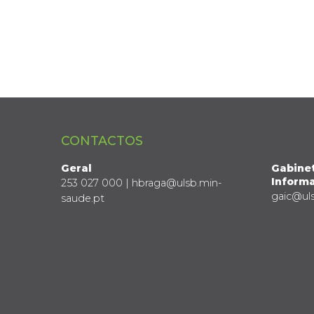
CONTACTOS
Geral
Gabine
Informa
253 027 000 | hbraga@ulsb.min-
gaic@ul
saude.pt