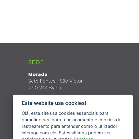
SEDE
Morada
Sete Fontes – São Victor
4710-243 Braga
Coordenadas GPS
Este website usa cookies!
Latitude: 41º 34’ N
Longitude: 8º 24’ W
Olá, este site usa cookies essenciais para
garantir o seu bom funcionamento e cookies de
rastreamento para entender como o utilizador
interage com ele. Estes últimos podem ser