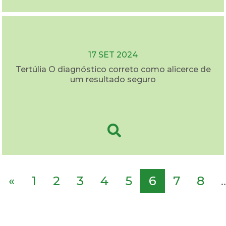
17 SET 2024
Tertúlia O diagnóstico correto como alicerce de
um resultado seguro
«
1
2
3
4
5
6
7
8
..