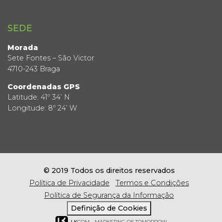
SEDE
Morada
Sete Fontes – São Victor
4710-243 Braga
Coordenadas GPS
Latitude: 41º 34’ N
Longitude: 8º 24’ W
© 2019 Todos os direitos reservados
Política de Privacidade
Termos e Condições
Política de Segurança da Informação
Definição de Cookies
LK
COM - MARKETING OF TOMORROW