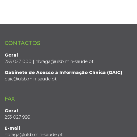
CONTACTOS
Geral
253 027 000 | hbraga@ulsb.min-saude.pt
Gabinete de Acesso à Informação Clínica (GAIC)
gaic@ulsb.min-saude.pt
FAX
Geral
253 027 999
E-mail
hbraga@ulsb.min-saude.pt