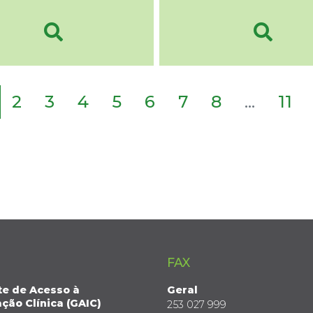
2
3
4
5
6
7
8
...
11
FAX
te de Acesso à
Geral
ção Clínica (GAIC)
253 027 999