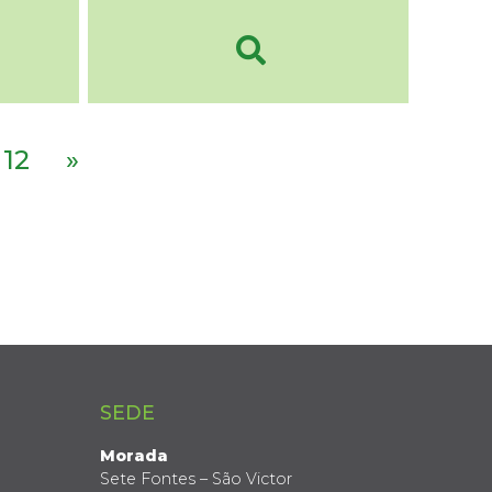
12
»
SEDE
Morada
Sete Fontes – São Victor