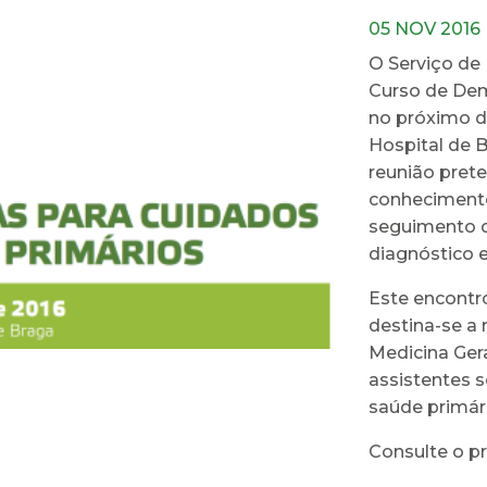
05 NOV 2016
O Serviço de
Curso de Dem
no próximo d
Hospital de 
reunião pret
conhecimento
seguimento d
diagnóstico 
Este encontro
destina-se a 
Medicina Gera
assistentes s
saúde primár
Consulte o p