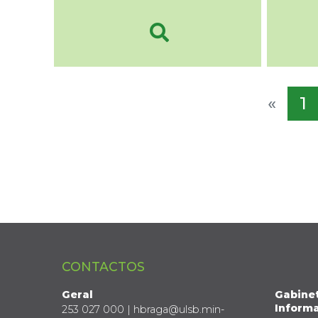
«
1
CONTACTOS
Geral
Gabine
Informa
253 027 000 | hbraga@ulsb.min-