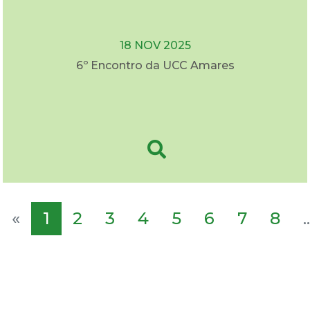
18 NOV 2025
6º Encontro da UCC Amares
«
1
2
3
4
5
6
7
8
..