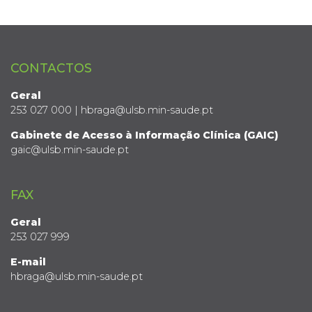
CONTACTOS
Geral
253 027 000 | hbraga@ulsb.min-saude.pt
Gabinete de Acesso à Informação Clínica (GAIC)
gaic@ulsb.min-saude.pt
FAX
Geral
253 027 999
E-mail
hbraga@ulsb.min-saude.pt