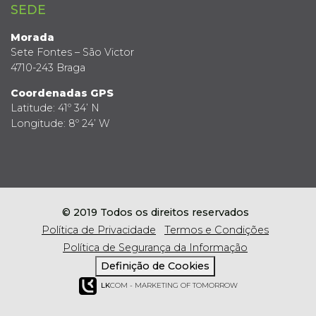
SEDE
Morada
Sete Fontes – São Victor
4710-243 Braga
Coordenadas GPS
Latitude: 41º 34’ N
Longitude: 8º 24’ W
© 2019 Todos os direitos reservados
Política de Privacidade
Termos e Condições
Política de Segurança da Informação
Definição de Cookies
LK
COM - MARKETING OF TOMORROW