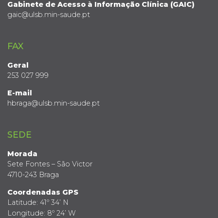
Gabinete de Acesso à Informação Clínica (GAIC)
gaic@ulsb.min-saude.pt
FAX
Geral
253 027 999
E-mail
hbraga@ulsb.min-saude.pt
SEDE
Morada
Sete Fontes – São Victor
4710-243 Braga
Coordenadas GPS
Latitude: 41º 34’ N
Longitude: 8º 24’ W