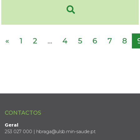
«
1
2
...
4
5
6
7
8
CONTACTOS
Geral
253 027 000 | hbraga@ulsb.min-saude.pt