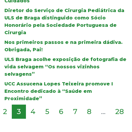
Cuidados
Diretor do Serviço de Cirurgia Pediátrica da
ULS de Braga distinguido como Sócio
Honorário pela Sociedade Portuguesa de
Cirurgia
Nos primeiros passos e na primeira dádiva.
Obrigada, Pai!
ULS Braga acolhe exposição de fotografia de
vida selvagem “Os nossos vizinhos
selvagens”
UCC Assucena Lopes Teixeira promove I
Encontro dedicado à “Saúde em
Proximidade”
2
3
4
5
6
7
8
...
28