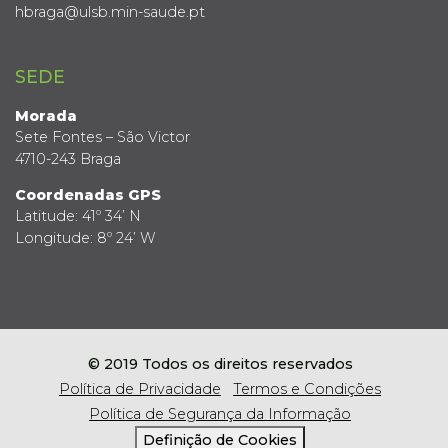
hbraga@ulsb.min-saude.pt
SEDE
Morada
Sete Fontes – São Victor
4710-243 Braga
Coordenadas GPS
Latitude: 41º 34’ N
Longitude: 8º 24’ W
© 2019 Todos os direitos reservados
Política de Privacidade
Termos e Condições
Política de Segurança da Informação
Definição de Cookies