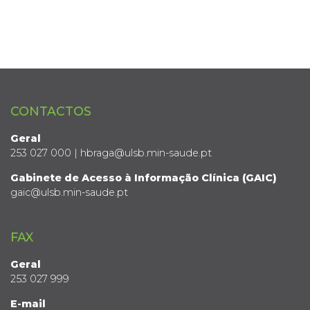
CONTACTOS
Geral
253 027 000 | hbraga@ulsb.min-saude.pt
Gabinete de Acesso à Informação Clínica (GAIC)
gaic@ulsb.min-saude.pt
FAX
Geral
253 027 999
E-mail