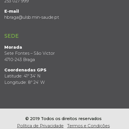
253 027 999
E-mail
hbraga@ulsb.min-saude.pt
SEDE
Morada
Sete Fontes – São Victor
4710-243 Braga
Coordenadas GPS
Latitude: 41º 34’ N
Longitude: 8º 24’ W
© 2019 Todos os direitos reservados
Política de Privacidade
Termos e Condições