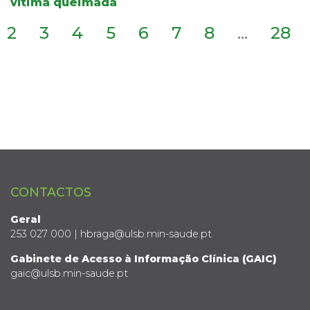
vítima queimada
2
3
4
5
6
7
8
...
28
CONTACTOS
Geral
253 027 000 | hbraga@ulsb.min-saude.pt
Gabinete de Acesso à Informação Clínica (GAIC)
gaic@ulsb.min-saude.pt