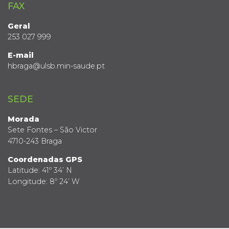
FAX
Geral
253 027 999
E-mail
hbraga@ulsb.min-saude.pt
SEDE
Morada
Sete Fontes – São Victor
4710-243 Braga
Coordenadas GPS
Latitude: 41º 34’ N
Longitude: 8º 24’ W