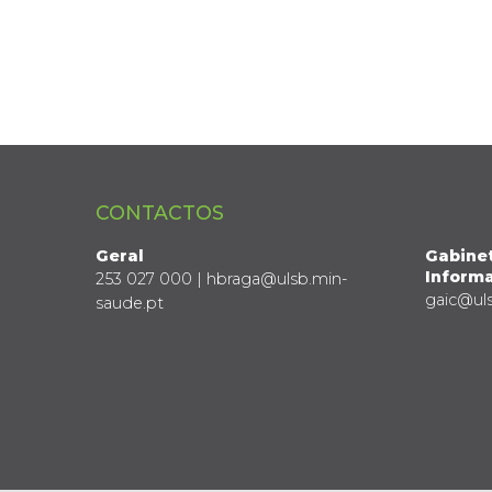
CONTACTOS
Geral
Gabine
Informa
253 027 000 | hbraga@ulsb.min-
gaic@ul
saude.pt