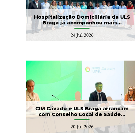
.
as II Jorna...
22 Jul 2026
Hospitalização Domiciliária da ULS
Braga já acompanhou mais...
24 Jul 2026
ga
Banco de Sangue recebe
ho
gesto solidário da SIGNA
17 Jul 2026
CIM Cávado e ULS Braga arrancam
com Conselho Local de Saúde...
20 Jul 2026