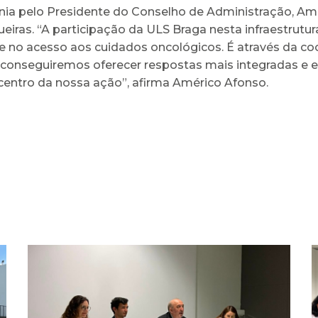
a pelo Presidente do Conselho de Administração, Améri
eiras. “A participação da ULS Braga nesta infraestrut
de no acesso aos cuidados oncológicos. É através da co
 conseguiremos oferecer respostas mais integradas e 
entro da nossa ação”, afirma Américo Afonso.
Arcebispo Primaz de
Braga realiza dádiva no