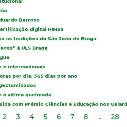
itucional
oão
duardo Barroso
certificação digital HIMSS
a as tradições do São João de Braga
faces” à ULS Braga
ngue
 e internacionais
ras por dia, 365 dias por ano
ingectomizados
 à vítima queimada
guida com Prémio Ciências e Educação nos Galar
2
3
4
5
6
7
8
...
28