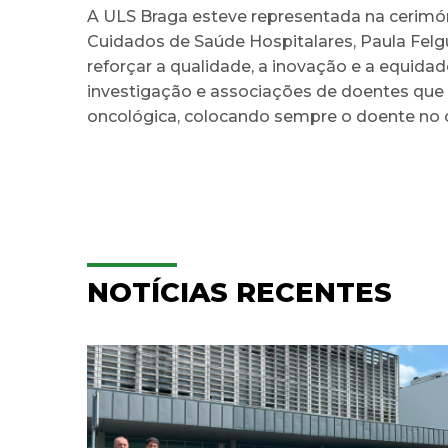
A ULS Braga esteve representada na cerimóni
Cuidados de Saúde Hospitalares, Paula Felgu
reforçar a qualidade, a inovação e a equida
investigação e associações de doentes que
oncológica, colocando sempre o doente no c
NOTÍCIAS RECENTES
ULS Braga assinalou o Dia
aga
Mundial do Cérebro com