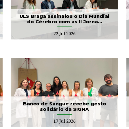
Banco de Sangue
21 Jul 2026
ULS Braga assinalou o Dia Mundial
do Cérebro com as II Jorna...
22 Jul 2026
ULS Braga conclui a
unificação das bases de
dados dos Cuidad...
15 Jul 2026
Banco de Sangue recebe gesto
solidário da SIGNA
17 Jul 2026