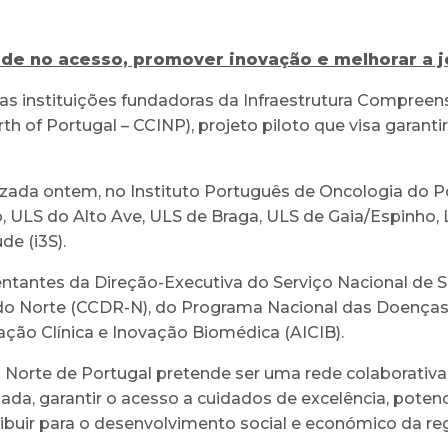
ade no acesso, promover inovação e melhorar a 
s instituições fundadoras da Infraestrutura Compreen
h of Portugal – CCINP), projeto piloto que visa garant
lizada ontem, no Instituto Português de Oncologia do P
o, ULS do Alto Ave, ULS de Braga, ULS de Gaia/Espinho,
de (i3S).
ntantes da Direção-Executiva do Serviço Nacional de 
o Norte (CCDR-N), do Programa Nacional das Doenças 
ação Clínica e Inovação Biomédica (AICIB).
 Norte de Portugal pretende ser uma rede colaborativa
a, garantir o acesso a cuidados de excelência, potenci
ribuir para o desenvolvimento social e económico da reg