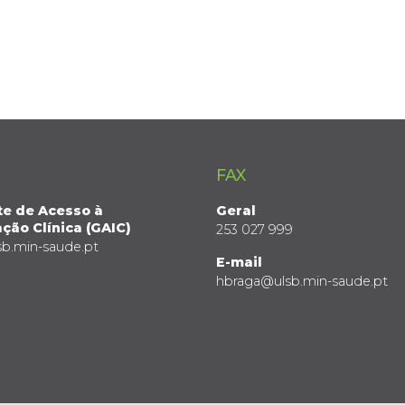
FAX
te de Acesso à
Geral
ção Clínica (GAIC)
253 027 999
sb.min-saude.pt
E-mail
hbraga@ulsb.min-saude.pt