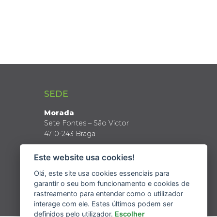
SEDE
Morada
Sete Fontes – São Victor
4710-243 Braga
Coordenadas GPS
Este website usa cookies!
Latitude: 41º 34’ N
Longitude: 8º 24’ W
Olá, este site usa cookies essenciais para
garantir o seu bom funcionamento e cookies de
rastreamento para entender como o utilizador
interage com ele. Estes últimos podem ser
definidos pelo utilizador.
Escolher