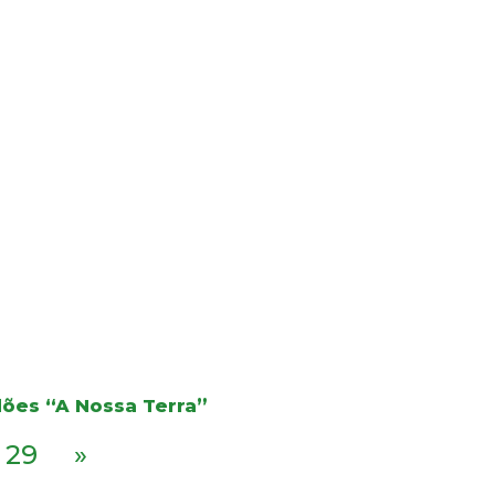
dões “A Nossa Terra”
29
»