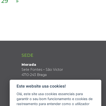
29
»
SEDE
Morada
Sete Fontes – São Victor
4710-243 Braga
Coordenadas GPS
Este website usa cookies!
Latitude: 41º 34’ N
Longitude: 8º 24’ W
Olá, este site usa cookies essenciais para
garantir o seu bom funcionamento e cookies de
rastreamento para entender como o utilizador