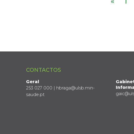
«
1
CONTACTOS
Geral
Gabine
Informa
253 027 000 | hbraga@ulsb.min-
gaic@ul
saude.pt