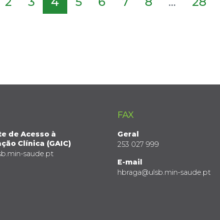
2
3
4
5
6
7
8
...
28
FAX
te de Acesso à
Geral
ção Clínica (GAIC)
253 027 999
sb.min-saude.pt
E-mail
hbraga@ulsb.min-saude.pt