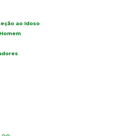
teção ao Idoso
do Homem
adores