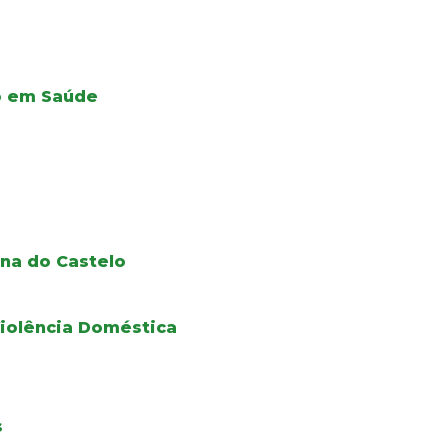
ão em Saúde
na do Castelo
iolência Doméstica
s