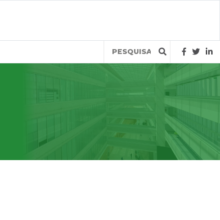
Query