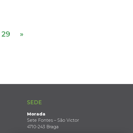
29
»
SEDE
Morada
Sete Fontes – São Victor
4710-243 Braga