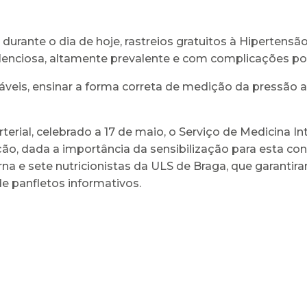
urante o dia de hoje, rastreios gratuitos à Hipertensão 
silenciosa, altamente prevalente e com complicações p
eis, ensinar a forma correta de medição da pressão ar
erial, celebrado a 17 de maio, o Serviço de Medicina I
ção, dada a importância da sensibilização para esta co
a e sete nutricionistas da ULS de Braga, que garantiram
e panfletos informativos.