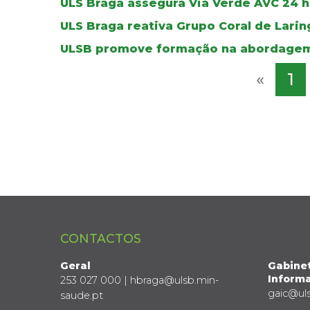
ULS Braga assegura Via Verde AVC 24 ho
ULS Braga reativa Grupo Coral de Lar
ULSB promove formação na abordagem
«
1
CONTACTOS
Geral
Gabine
Informa
253 027 000 | hbraga@ulsb.min-
gaic@ul
saude.pt