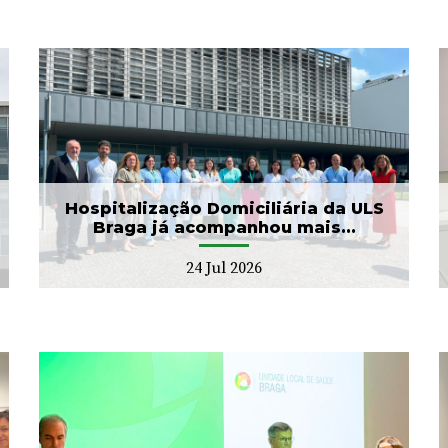
ULS Braga assinalou o Dia
Mundial do Cérebro com
as II Jorna...
22 Jul 2026
Hospitalização Domiciliária da ULS
Braga já acompanhou mais...
24 Jul 2026
Banco de Sangue recebe
gesto solidário da SIGNA