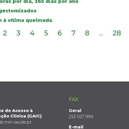
ras por dia, 365 dias por ano
ingectomizados
 à vítima queimada
2
3
4
5
6
7
8
...
28
FAX
te de Acesso à
Geral
ção Clínica (GAIC)
253 027 999
sb.min-saude.pt
E-mail