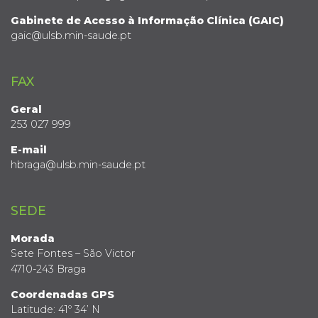
Gabinete de Acesso à Informação Clínica (GAIC)
gaic@ulsb.min-saude.pt
FAX
Geral
253 027 999
E-mail
hbraga@ulsb.min-saude.pt
SEDE
Morada
Sete Fontes – São Victor
4710-243 Braga
Coordenadas GPS
Latitude: 41º 34’ N