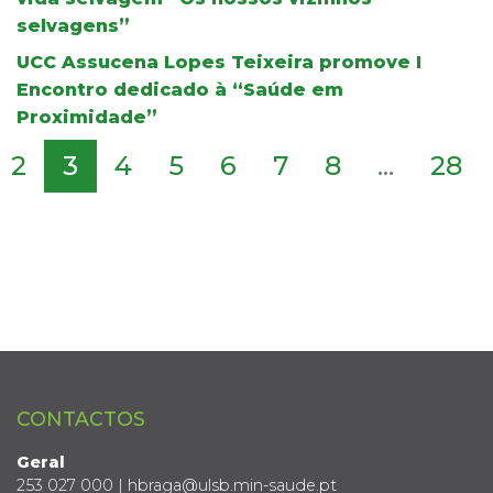
selvagens”
UCC Assucena Lopes Teixeira promove I
Encontro dedicado à “Saúde em
Proximidade”
2
3
4
5
6
7
8
...
28
CONTACTOS
Geral
253 027 000 | hbraga@ulsb.min-saude.pt