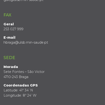
FAX
Geral
253 027 999
E-mail
hbraga@ulsb.min-saude.pt
SEDE
Morada
Sete Fontes – São Victor
4710-243 Braga
Coordenadas GPS
Latitude: 41º 34’ N
Longitude: 8º 24’ W