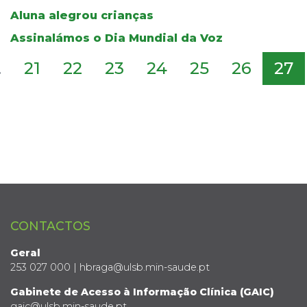
Aluna alegrou crianças
Assinalámos o Dia Mundial da Voz
.
21
22
23
24
25
26
27
CONTACTOS
Geral
253 027 000 | hbraga@ulsb.min-saude.pt
Gabinete de Acesso à Informação Clínica (GAIC)
gaic@ulsb.min-saude.pt