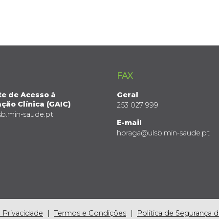
FAX
te de Acesso à
Geral
ção Clínica (GAIC)
253 027 999
sb.min-saude.pt
E-mail
hbraga@ulsb.min-saude.pt
e Privacidade
Termos e Condições
Política de Segurança 