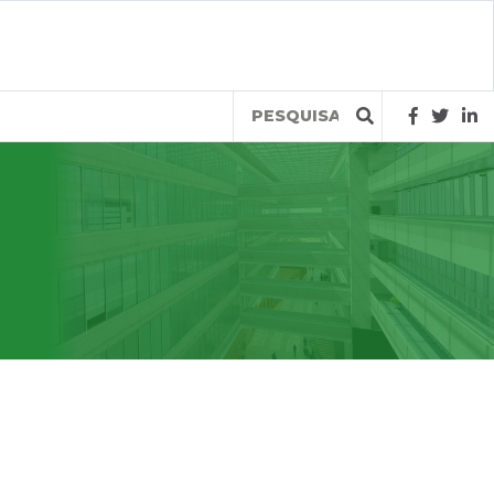
Query