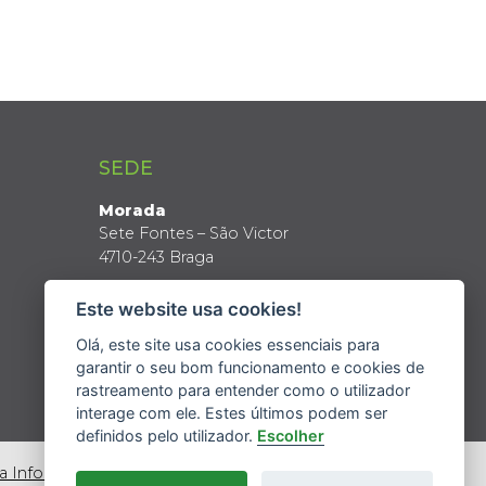
SEDE
Morada
Sete Fontes – São Victor
4710-243 Braga
Coordenadas GPS
Este website usa cookies!
Latitude: 41º 34’ N
Longitude: 8º 24’ W
Olá, este site usa cookies essenciais para
garantir o seu bom funcionamento e cookies de
rastreamento para entender como o utilizador
interage com ele. Estes últimos podem ser
definidos pelo utilizador.
Escolher
da Informação