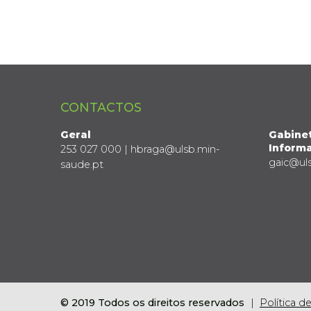
CONTACTOS
Geral
Gabine
Informa
253 027 000 | hbraga@ulsb.min-
gaic@ul
saude.pt
© 2019 Todos os direitos reservados
Política d