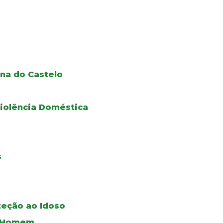
na do Castelo
iolência Doméstica
s
teção ao Idoso
do Homem