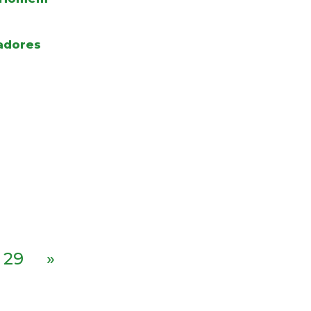
adores
29
»