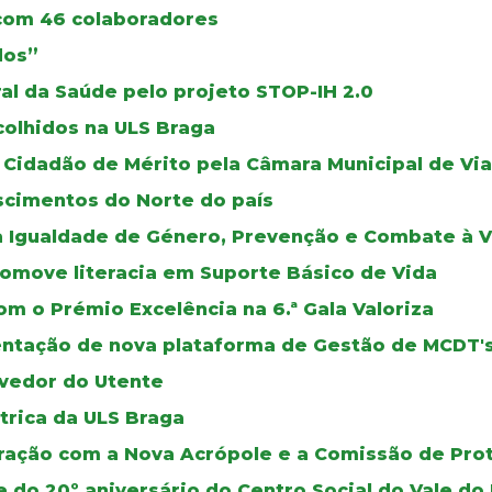
 com 46 colaboradores
dos”
al da Saúde pelo projeto STOP-IH 2.0
colhidos na ULS Braga
Cidadão de Mérito pela Câmara Municipal de Via
scimentos do Norte do país
a Igualdade de Género, Prevenção e Combate à V
romove literacia em Suporte Básico de Vida
m o Prémio Excelência na 6.ª Gala Valoriza
mentação de nova plataforma de Gestão de MCDT'
vedor do Utente
trica da ULS Braga
oração com a Nova Acrópole e a Comissão de Pro
e do 20º aniversário do Centro Social do Vale 