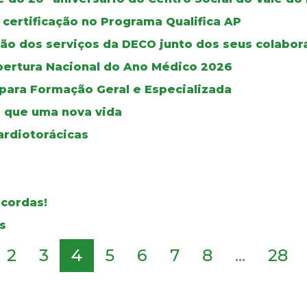
 certificação no Programa Qualifica AP
ão dos serviços da DECO junto dos seus colabor
bertura Nacional do Ano Médico 2026
 para Formação Geral e Especializada
 que uma nova vida
ardiotorácicas
 cordas!
s
2
3
4
5
6
7
8
...
28