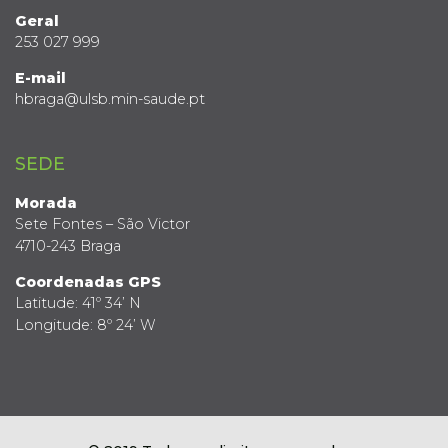
Geral
253 027 999
E-mail
hbraga@ulsb.min-saude.pt
SEDE
Morada
Sete Fontes – São Victor
4710-243 Braga
Coordenadas GPS
Latitude: 41º 34’ N
Longitude: 8º 24’ W