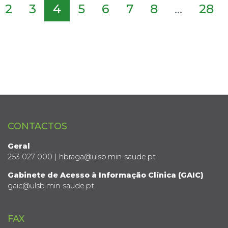
2
3
4
5
6
7
8
...
28
CONTACTOS
Geral
253 027 000 | hbraga@ulsb.min-saude.pt
Gabinete de Acesso à Informação Clínica (GAIC)
gaic@ulsb.min-saude.pt
FAX