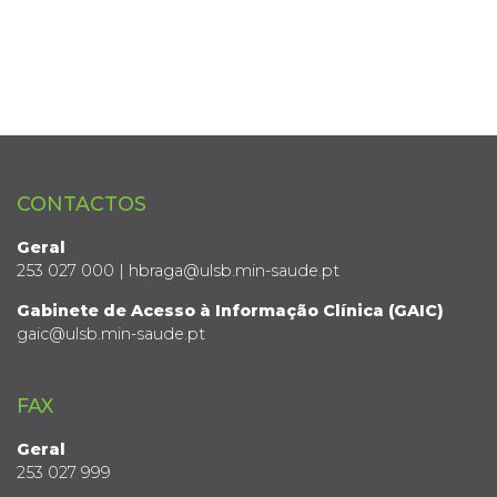
CONTACTOS
Geral
253 027 000 | hbraga@ulsb.min-saude.pt
Gabinete de Acesso à Informação Clínica (GAIC)
gaic@ulsb.min-saude.pt
FAX
Geral
253 027 999