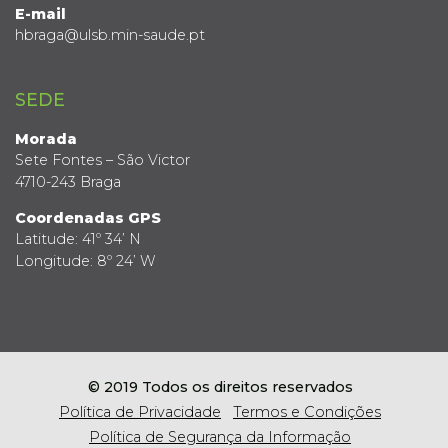
E-mail
hbraga@ulsb.min-saude.pt
SEDE
Morada
Sete Fontes – São Victor
4710-243 Braga
Coordenadas GPS
Latitude: 41º 34’ N
Longitude: 8º 24’ W
© 2019 Todos os direitos reservados
Política de Privacidade
Termos e Condições
Política de Segurança da Informação