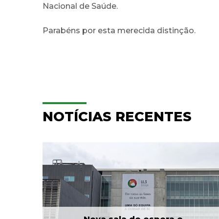
Nacional de Saúde.
Parabéns por esta merecida distinção.
NOTÍCIAS RECENTES
e
Hospitalização
Domiciliária da ULS Braga
...
já acompanhou mais...
24 Jul 2026