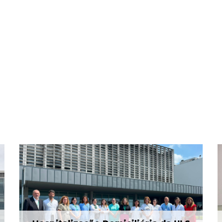
ULS Braga assinalou o Dia
Mundial do Cérebro com
as II Jorna...
22 Jul 2026