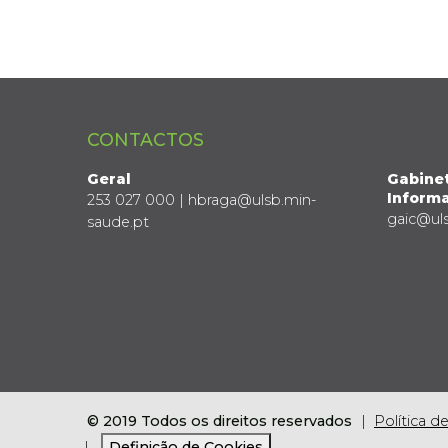
CONTACTOS
Geral
Gabine
Informa
253 027 000 | hbraga@ulsb.min-
gaic@ul
saude.pt
© 2019 Todos os direitos reservados
Política d
Definição de Cookies