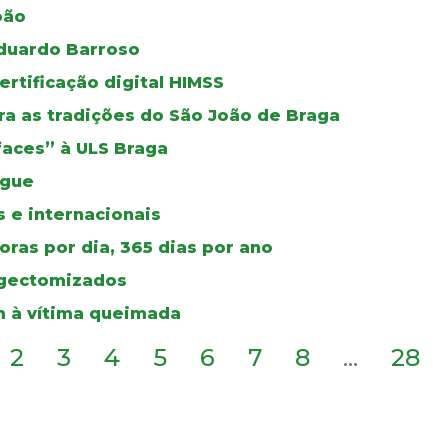
oão
duardo Barroso
certificação digital HIMSS
a as tradições do São João de Braga
faces” à ULS Braga
ngue
 e internacionais
ras por dia, 365 dias por ano
ingectomizados
 à vítima queimada
2
3
4
5
6
7
8
...
28