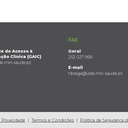
FAX
te de Acesso à
Geral
ção Clínica (GAIC)
253 027 999
sb.min-saude.pt
E-mail
hbraga@ulsb.min-saude.pt
e Privacidade
Termos e Condições
Política de Segurança 