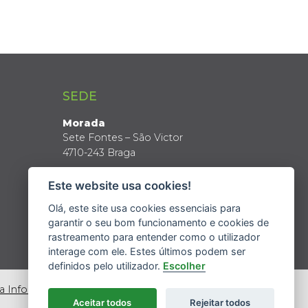
SEDE
Morada
Sete Fontes – São Victor
4710-243 Braga
Coordenadas GPS
Este website usa cookies!
Latitude: 41º 34’ N
Longitude: 8º 24’ W
Olá, este site usa cookies essenciais para
garantir o seu bom funcionamento e cookies de
rastreamento para entender como o utilizador
interage com ele. Estes últimos podem ser
definidos pelo utilizador.
Escolher
da Informação
Aceitar todos
Rejeitar todos