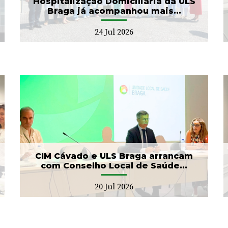
Hospitalização Domiciliária da ULS
Braga já acompanhou mais...
24 Jul 2026
Banco de Sangue recebe
gesto solidário da SIGNA
17 Jul 2026
CIM Cávado e ULS Braga arrancam
com Conselho Local de Saúde...
20 Jul 2026