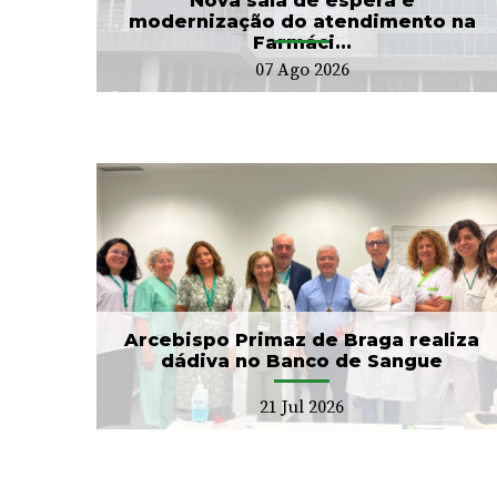
Nova sala de espera e
modernização do atendimento na
Farmáci...
07 Ago 2026
CIM Cávado e ULS Braga
no
arrancam com Conselho
Local de Saúde...
20 Jul 2026
Arcebispo Primaz de Braga realiza
dádiva no Banco de Sangue
21 Jul 2026