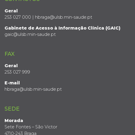
Geral
253 027 000 | hbraga@ulsb.min-saude.pt
Gabinete de Acesso à Informação Clínica (GAIC)
gaic@ulsb.min-saude.pt
FAX
Geral
253 027 999
E-mail
hbraga@ulsb.min-saude.pt
SEDE
Morada
Sete Fontes – São Victor
4710-243 Braga