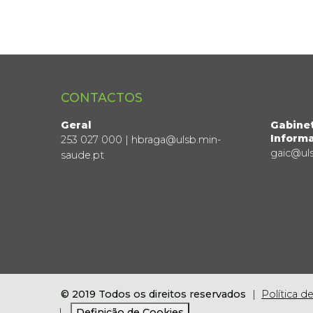
CONTACTOS
Geral
Gabine
Informa
253 027 000 | hbraga@ulsb.min-
gaic@ul
saude.pt
© 2019 Todos os direitos reservados
Política d
Definição de Cookies