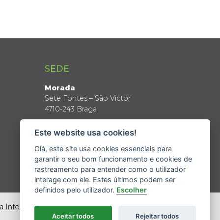
SEDE
Morada
Sete Fontes – São Victor
4710-243 Braga
Coordenadas GPS
Este website usa cookies!
Latitude: 41º 34’ N
Longitude: 8º 24’ W
Olá, este site usa cookies essenciais para
garantir o seu bom funcionamento e cookies de
rastreamento para entender como o utilizador
interage com ele. Estes últimos podem ser
definidos pelo utilizador.
Escolher
da Informação
Aceitar todos
Rejeitar todos